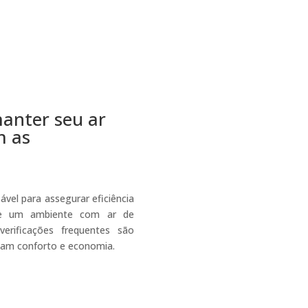
anter seu ar
m as
vel para assegurar eficiência
o e um ambiente com ar de
verificações frequentes são
nam conforto e economia.