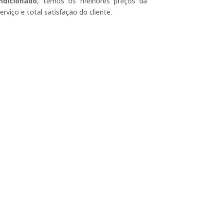
ndicionado
, temos os melhores preços da
erviço e total satisfação do cliente.