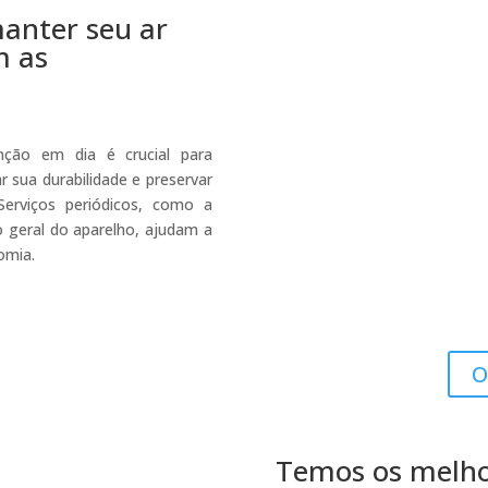
anter seu ar
m as
ção em dia é crucial para
r sua durabilidade e preservar
erviços periódicos, como a
ão geral do aparelho, ajudam a
omia.
O
Temos os melhor