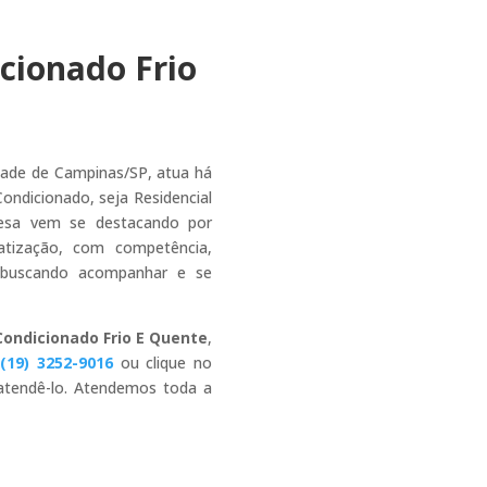
cionado Frio
dade de Campinas/SP, atua há
ndicionado, seja Residencial
esa vem se destacando por
atização, com competência,
 buscando acompanhar e se
ondicionado Frio E Quente
,
e
(19) 3252-9016
ou clique no
 atendê-lo. Atendemos toda a