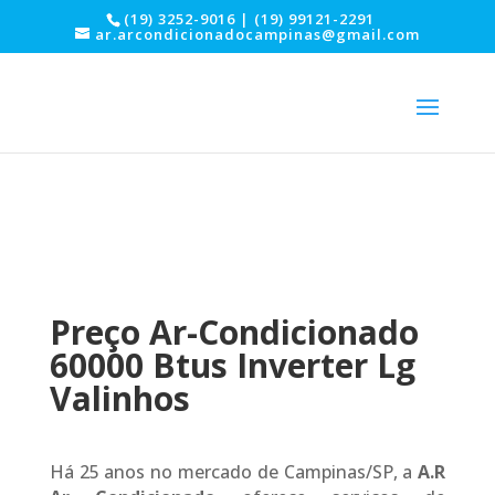
(19) 3252-9016 | (19) 99121-2291
ar.arcondicionadocampinas@gmail.com
Preço Ar-Condicionado
60000 Btus Inverter Lg
Valinhos
Há 25 anos no mercado de Campinas/SP, a
A.R